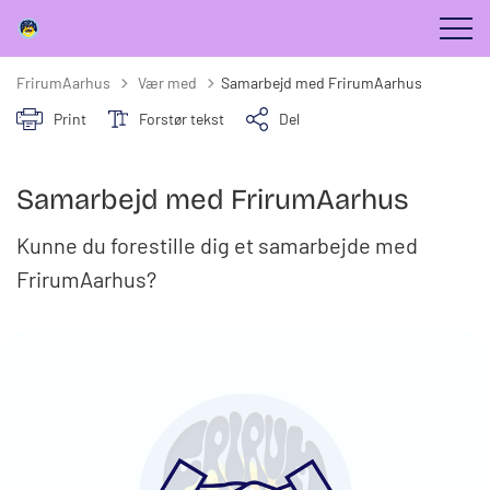
Tilbage til
FrirumAarhus
Vær med
Samarbejd med FrirumAarhus
Print
Forstør tekst
Del
Samarbejd med FrirumAarhus
Kunne du forestille dig et samarbejde med
FrirumAarhus?