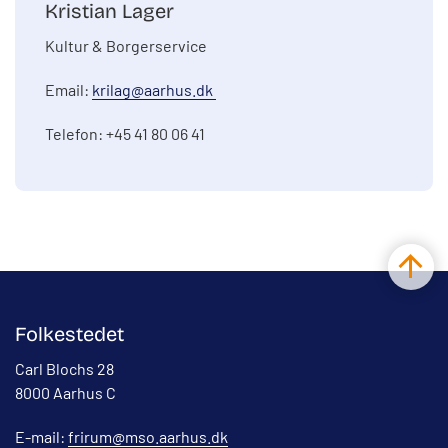
Kristian Lager
Kultur & Borgerservice
Email:
krilag@aarhus.dk
Telefon: +45 41 80 06 41
Folkestedet
Carl Blochs 28
8000 Aarhus C
E-mail:
frirum@mso.aarhus.dk