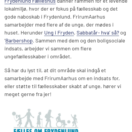
Frydenlund Fælleshus
danner rammen for et levende
lokalmiljø, hvor der er fokus på fællesskab og det
gode naboskab i Frydenlund. FrirumAarhus
samarbejder med flere af de unge, der mødes i
huset. Herunder
Ung i Fryden
,
Sabbatår- hva’ så?
og
’
Barbershop
. Sammen med dem og den boligsociale
indsats, arbejder vi sammen om flere
ungefællesskaber i området.
Så har du lyst til, at dit område skal indgå et
samarbejde med FrirumAarhus om en indsats for,
eller støtte til fællesskaber skabt af unge, hører vi
meget gerne fra jer!