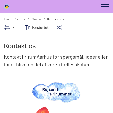
Tilbage til
FrirumAarhus
Om os
Kontakt os
Print
Forstør tekst
Del
Kontakt os
Kontakt FrirumAarhus for spørgsmål, idéer eller
for at blive en del af vores fællesskaber.