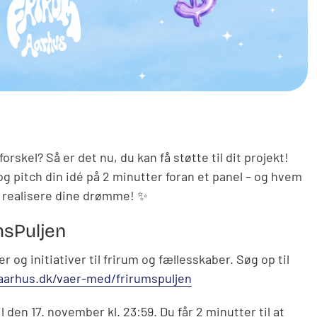
orskel? Så er det nu, du kan få støtte til dit projekt!
g pitch din idé på 2 minutter foran et panel – og hvem
t realisere dine drømme!
✨
msPuljen
og initiativer til frirum og fællesskaber. Søg op til
.aarhus.dk/vaer-med/frirumspuljen
 den 17. november kl. 23:59. Du får 2 minutter til at