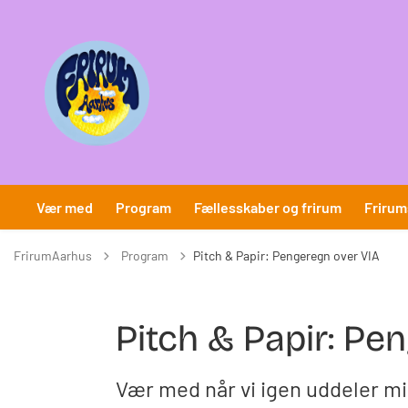
Vær med
Program
Fællesskaber og frirum
Frirum
Tilbage til
FrirumAarhus
Program
Pitch & Papir: Pengeregn over VIA
Pitch & Papir: Pe
Vær med når vi igen uddeler m