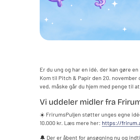
Er du ung og har en idé, der kan gøre en f
Kom til Pitch & Papir den 20. november o
ved, måske går du hjem med penge til a
Vi uddeler midler fra Friru
☀️
FrirumsPuljen støtter unges egne idéer 
10.000 kr. Læs mere her:
https://frirum
🔔
Der er åbent for ansøgning nu og indtil