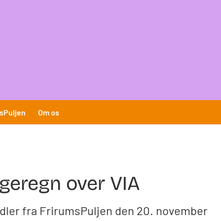
sPuljen
Om os
ngeregn over VIA
idler fra FrirumsPuljen den 20. november