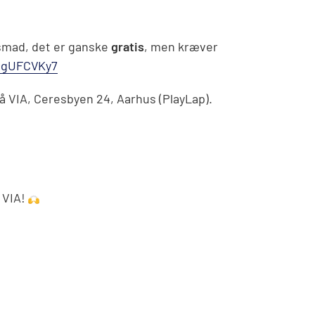
nsmad, det er ganske
gratis
, men kræver
HDgUFCVKy7
å VIA, Ceresbyen 24, Aarhus (PlayLap).
r VIA!