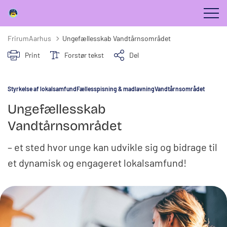
FrirumAarhus
Ungefællesskab Vandtårnsområdet
Print
Forstør tekst
Del
Styrkelse af lokalsamfund
Fællesspisning & madlavning
Vandtårnsområdet
Ungefællesskab
Vandtårnsområdet
– et sted hvor unge kan udvikle sig og bidrage til
et dynamisk og engageret lokalsamfund!