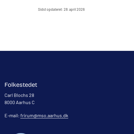
Sidst opdateret: 28. april 2026
Folkestedet
Carl Blochs 28
8000 Aarhus C
E-mail:
frirum@mso.aarhus.dk