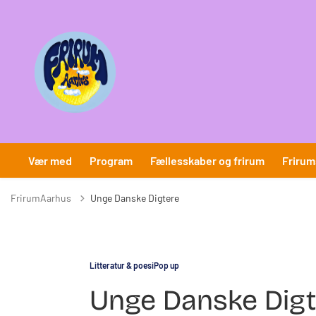
Vær med
Program
Fællesskaber og frirum
Frirum
FrirumAarhus
Unge Danske Digtere
Litteratur & poesi
Pop up
Unge Danske Digt