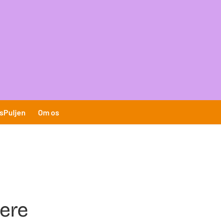
sPuljen
Om os
ere