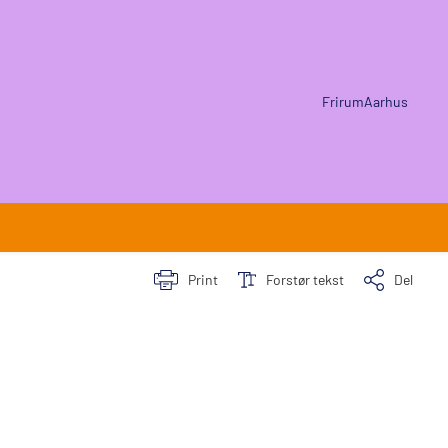
FrirumAarhus
Print
Forstør tekst
Del