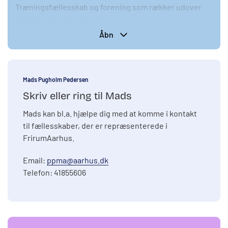
Træningsfællesskab og forening som rækker udover
det klassiske foreningsliv.
Åbn
Hvem?
For alle.
Mads Pugholm Pedersen
Hvor?
Skriv eller ring til Mads
Teknisk Afdeling ved UKH. Adresse: Tage-Hansens
Mads kan bl.a. hjælpe dig med at komme i kontakt
Gade 6C, 8000 Aarhus C.
til fællesskaber, der er repræsenterede i
FrirumAarhus.
Email:
ppma@aarhus.dk
Telefon: 41855606