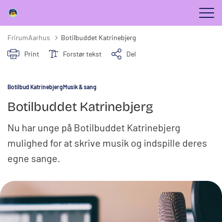
FrirumAarhus
Botilbuddet Katrinebjerg
Print
Forstør tekst
Del
Botilbud Katrinebjerg
Musik & sang
Botilbuddet Katrinebjerg
Nu har unge på Botilbuddet Katrinebjerg
mulighed for at skrive musik og indspille deres
egne sange.